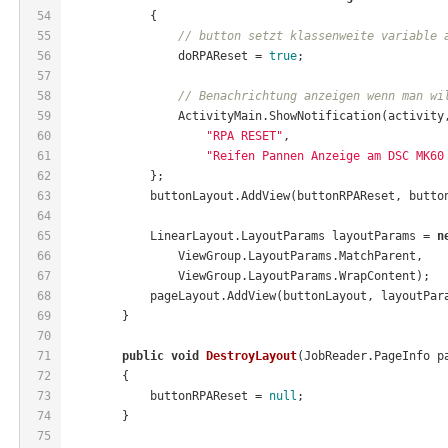
54
            {
55
// button setzt klassenweite variable 
56
                doRPAReset = 
true
;
57
58
// Benachrichtung anzeigen wenn man wi
59
                ActivityMain.ShowNotification(activity
60
"RPA RESET"
,
61
"Reifen Pannen Anzeige am DSC MK60
62
            };
63
            buttonLayout.AddView(buttonRPAReset, butto
64
65
            LinearLayout.LayoutParams layoutParams = 
n
66
                ViewGroup.LayoutParams.MatchParent,
67
                ViewGroup.LayoutParams.WrapContent);
68
            pageLayout.AddView(buttonLayout, layoutPar
69
        }
70
71
public
void
DestroyLayout
(
JobReader.PageInfo p
72
        {
73
            buttonRPAReset = 
null
;
74
        }
75