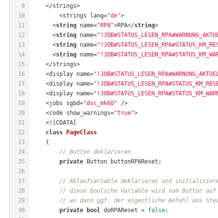
9
    </strings>
10
	<strings lang=
"de"
>
11
      <
string
 name=
"RPA"
>RPA</
string
>
12
      <
string
 name=
"!JOB#STATUS_LESEN_RPA#WARNUNG_AKTU
13
      <
string
 name=
"!JOB#STATUS_LESEN_RPA#STATUS_KM_RE
14
      <
string
 name=
"!JOB#STATUS_LESEN_RPA#STATUS_KM_WA
15
    </strings>
16
    <display name=
"!JOB#STATUS_LESEN_RPA#WARNUNG_AKTUE
17
    <display name=
"!JOB#STATUS_LESEN_RPA#STATUS_KM_RES
18
    <display name=
"!JOB#STATUS_LESEN_RPA#STATUS_KM_WAR
19
    <jobs sgbd=
"dsc_mk60"
 />
20
    <code show_warnings=
"true"
>
21
    <![CDATA[
22
class
PageClass
23
    {
24
// Button deklarieren
25
private
 Button buttonRPAReset;
26
27
// Ablaufvariable deklarieren und initialisier
28
// diese boolsche Variable wird vom Button auf
29
// wo dann ggf. der eigentliche Befehl ans Ste
30
private
bool
 doRPAReset = 
false
;    