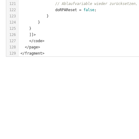
121
// Ablaufvariable wieder zurücksetzen,
122
                doRPAReset = 
false
;
123
            }
124
        }
125
    }
126
    ]]>
127
    </code>
128
  </page>
129
</fragment>