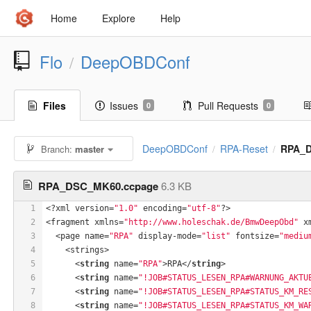
Home
Explore
Help
Flo
DeepOBDConf
/
Files
Issues
Pull Requests
0
0
DeepOBDConf
RPA-Reset
RPA_D
Branch:
master
/
/
RPA_DSC_MK60.ccpage
6.3 KB
1
﻿<?xml version=
"1.0"
 encoding=
"utf-8"
?>
2
<fragment xmlns=
"http://www.holeschak.de/BmwDeepObd"
 x
3
  <page name=
"RPA"
 display-mode=
"list"
 fontsize=
"mediu
4
    <strings>
5
      <
string
 name=
"RPA"
>RPA</
string
>
6
      <
string
 name=
"!JOB#STATUS_LESEN_RPA#WARNUNG_AKTU
7
      <
string
 name=
"!JOB#STATUS_LESEN_RPA#STATUS_KM_RE
8
      <
string
 name=
"!JOB#STATUS_LESEN_RPA#STATUS_KM_WA