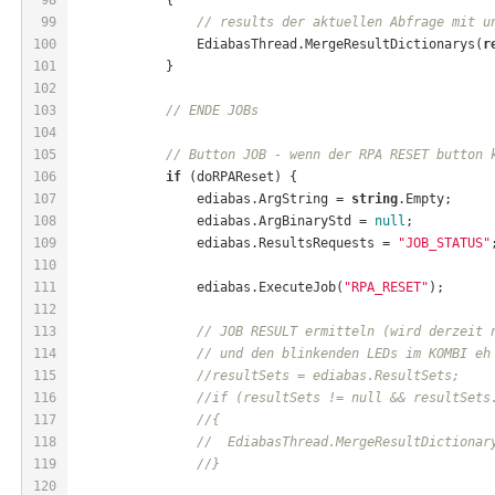
99
// results der aktuellen Abfrage mit u
100
                EdiabasThread.MergeResultDictionarys(
r
101
            }
102
103
// ENDE JOBs
104
105
// Button JOB - wenn der RPA RESET button 
106
if
 (doRPAReset) {
107
                ediabas.ArgString = 
string
.Empty;
108
                ediabas.ArgBinaryStd = 
null
;
109
                ediabas.ResultsRequests = 
"JOB_STATUS"
110
111
                ediabas.ExecuteJob(
"RPA_RESET"
);
112
113
// JOB RESULT ermitteln (wird derzeit 
114
// und den blinkenden LEDs im KOMBI eh
115
//resultSets = ediabas.ResultSets;
116
//if (resultSets != null && resultSets
117
//{
118
//  EdiabasThread.MergeResultDictionar
119
//}
120