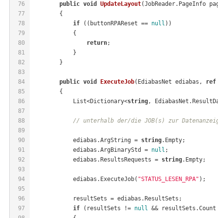
76
public
void
UpdateLayout
(
JobReader.PageInfo pa
77
        {
78
if
 ((buttonRPAReset == 
null
))
79
            {
80
return
;
81
            }
82
        }
83
84
public
void
ExecuteJob
(
EdiabasNet ediabas, 
ref
85
        {
86
            List<Dictionary<
string
, EdiabasNet.ResultD
87
88
// unterhalb der/die JOB(s) zur Datenanzei
89
90
            ediabas.ArgString = 
string
.Empty;
91
            ediabas.ArgBinaryStd = 
null
;
92
            ediabas.ResultsRequests = 
string
.Empty;
93
94
            ediabas.ExecuteJob(
"STATUS_LESEN_RPA"
);
95
96
            resultSets = ediabas.ResultSets;
97
if
 (resultSets != 
null
 && resultSets.Count
98
            {