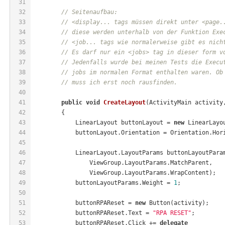
31
32
// Seitenaufbau: 
33
// <display... tags müssen direkt unter <page.
34
// diese werden unterhalb von der Funktion Exe
35
// <job... tags wie normalerweise gibt es nich
36
// Es darf nur ein <jobs> tag in dieser form v
37
// Jedenfalls wurde bei meinen Tests die Execu
38
// jobs im normalen Format enthalten waren. Ob
39
// muss ich erst noch rausfinden. 
40
41
public
void
CreateLayout
(
ActivityMain activity
42
        {
43
            LinearLayout buttonLayout = 
new
 LinearLayo
44
            buttonLayout.Orientation = Orientation.Hor
45
46
            LinearLayout.LayoutParams buttonLayoutPara
47
                ViewGroup.LayoutParams.MatchParent,
48
                ViewGroup.LayoutParams.WrapContent);
49
            buttonLayoutParams.Weight = 
1
;
50
51
            buttonRPAReset = 
new
 Button(activity);
52
            buttonRPAReset.Text = 
"RPA RESET"
;
53
            buttonRPAReset.Click += 
delegate